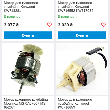
Мотор для кухонного
Мотор для кухонного
комбайна Kenwood
комбайна Kenwood
KW713281
KW716552 KW717054
KW716537
В наявності
В наявності
3 077
3 039
₴
₴
Купити
Купити
Мотор кухонного комбайна
Мотор для кухонного
Moulinex MS-0A07607 MS-
комбайну Kenwood
652074
KW716659