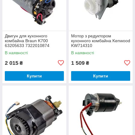
Двигун для кухонного
Мотор з редуктором
комбайна Braun K700
кухонного комбайна Kenwood
63205633 7322010874
KW714310
В наявності
В наявності
2 015
1 509
₴
₴
Купити
Купити