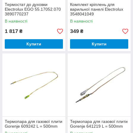
Термостат до духовки
Комплект кріплень для
Electrolux EGO 55.17052.070
варильної панелі Electrolux
3890770237
3548041049
В наявності
В наявності
1 817
349
₴
₴
Купити
Купити
Термопара для газової плити
Термопара для газової плити
Gorenje 609242 L = 500mm
Gorenje 641219 L = 500mm