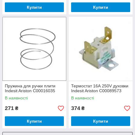
Купити
Купити
Пружина для ручки плити
Термостат 16А 250V духовки
Indesit Ariston C00016035
Indesit Ariston C00089573
В наявності
В наявності
271
374
₴
₴
Купити
Купити