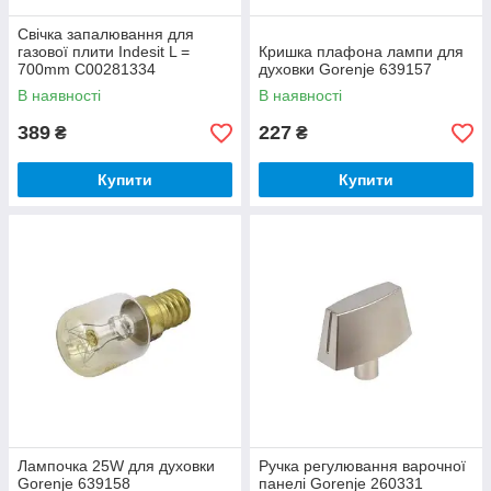
Свічка запалювання для
газової плити Indesit L =
Кришка плафона лампи для
700mm C00281334
духовки Gorenje 639157
В наявності
В наявності
389
227
₴
₴
Купити
Купити
Лампочка 25W для духовки
Ручка регулювання варочної
Gorenje 639158
панелі Gorenje 260331