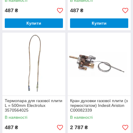
В наявності
В наявності
487
487
₴
₴
Купити
Купити
Термопара для газової плити
Кран духовки газової плити (з
L = 500mm Electrolux
термостатом) Indesit Ariston
3570564025
C00082339
В наявності
В наявності
487
2 787
₴
₴