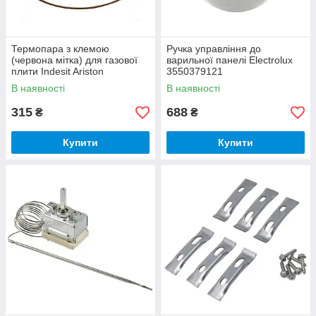
Термопара з клемою
Ручка управління до
(червона мітка) для газової
варильної панелі Electrolux
плити Indesit Ariston
3550379121
C00053178
В наявності
В наявності
315
688
₴
₴
Купити
Купити