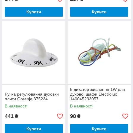
Купити
Купити
Індикатор живлення 1W для
Ручка регулювання духовки
духової шафи Electrolux
плити Gorenje 375234
140045233057
В наявності
В наявності
441
98
₴
₴
Купити
Купити